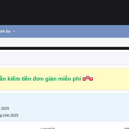
nh bạ
n kiếm tiền đơn giản miễn phí
n 2025
g chín 2025
Lượt thích
VN