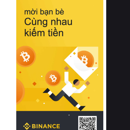
biệt từ bề mặt vải mềm mịn, khả năng
thoáng khí tuyệt vời cho đến độ đàn
hồi chuẩn xác của phần đệm nâng đỡ
cột sống.
Bên cạnh đó, việc lựa chọn các dòng
sản phẩm đạt chuẩn chất lượng quốc
tế còn giúp ngăn ngừa tình trạng kích
ứng da, hạn chế sự phát triển của vi
khuẩn và nấm mốc trong điều kiện
thời tiết nóng ẩm. Bạn có thể tìm hiểu
thêm các nghiên cứu khoa học về tác
động của giấc ngủ và môi trường
phòng ngủ đối với sức khỏe con
người tại Sleep Foundation (External
Link) để có cái nhìn toàn diện hơn.
2. Các tiêu chí vàng khi lựa chọn
chăn ga gối đệm cao cấp cho phòng
ngủ
Để sở hữu một bộ chăn ga gối đệm
cao cấp hoàn hảo cả về thẩm mỹ lẫn
công năng, người tiêu dùng cần cân
nhắc kỹ lưỡng các tiêu chí quan trọng