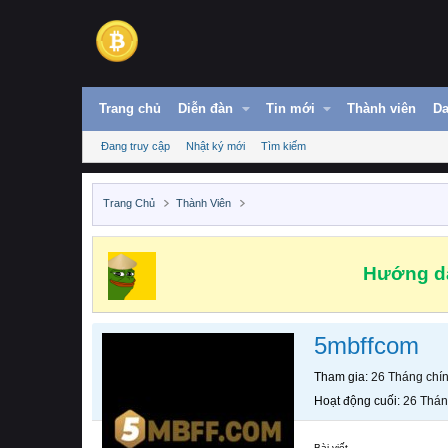
Trang chủ
Diễn đàn
Tin mới
Thành viên
Da
Đang truy cập
Nhật ký mới
Tìm kiếm
Trang Chủ
Thành Viên
Hướng dẫ
5mbffcom
Tham gia
26 Tháng chí
Hoạt động cuối
26 Thán
Bài viết