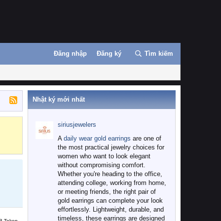
Đăng nhập
Đăng ký
Tìm kiếm
Nhật ký mới nhất
siriusjewelers
Binance
MEXC
A
daily wear gold earrings
are one of
the most practical jewelry choices for
women who want to look elegant
without compromising comfort.
Whether you're heading to the office,
attending college, working from home,
or meeting friends, the right pair of
gold earrings can complete your look
effortlessly. Lightweight, durable, and
timeless, these earrings are designed
B Token