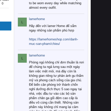
to be worn every day while matching
0
almost every outfit.
lamerhome
L
Hãy đến với lamer Home để sắm
ngay những sản phẩm phù hợp
https://lamerhomeshop.com/danh-
muc-san-pham/chieu/
lamerhome
L
Phòng ngủ không chỉ đơn thuần là nơi
để chúng ta ngả lưng sau một ngày
làm việc mệt mỏi, mà đây còn là
không gian riêng tư phản ánh gu thẩm
mỹ và phong cách sống của gia chủ.
Để biến căn phòng trở thành chốn
nghỉ dưỡng đích thực 5 sao ngay tại
nhà, việc đầu tư vào các bộ sản
phẩm chăn ga gối đệm cao cấp là
điều vô cùng cần thiết. Những sản
phẩm này không chỉ mang lại cảm