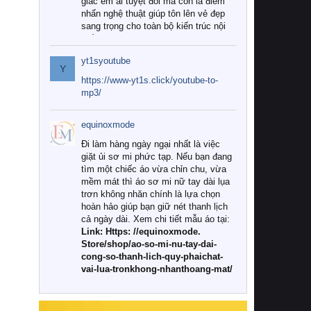
giác êm ái tuyệt đối mà còn là điểm
nhấn nghệ thuật giúp tôn lên vẻ đẹp
sang trọng cho toàn bộ kiến trúc nội
thất.
yt1syoutube
Tuy nhiên, giữa thị trường đa dạng
Y
với vô vàn thương hiệu và mẫu mã
https://www-yt1s.click/youtube-to-
như hiện nay, làm thế nào để chọn
mp3/
được những bộ chăn ga gối đệm cao
cấp thực sự chất lượng, phù hợp với
equinoxmode
khí hậu và nhu cầu sử dụng của gia
đình? Hãy cùng chúng tôi đi tìm lời
Đi làm hàng ngày ngại nhất là việc
giải đáp chi tiết qua bài viết dưới đây.
giặt ủi sơ mi phức tạp. Nếu bạn đang
tìm một chiếc áo vừa chỉn chu, vừa
1. Tại sao các gia đình hiện đại lại ưa
mềm mát thì áo sơ mi nữ tay dài lụa
chuộng chăn ga gối đệm cao cấp?
trơn không nhăn chính là lựa chọn
hoàn hảo giúp bạn giữ nét thanh lịch
Khác với các dòng sản phẩm thông
cả ngày dài. Xem chi tiết mẫu áo tại:
thường, những bộ chăn ga gối đệm
Link: Https: //equinoxmode.
cao cấp trải qua quy trình sản xuất
Store/shop/ao-so-mi-nu-tay-dai-
nghiêm ngặt từ khâu chọn lọc nguyên
cong-so-thanh-lich-quy-phaichat-
liệu tự nhiên đến công nghệ dệt
vai-lua-tronkhong-nhanthoang-mat/
nhuộm hiện đại không chứa hóa chất
độc hại. Khi sử dụng dòng sản phẩm
này, bạn sẽ cảm nhận rõ rệt sự khác