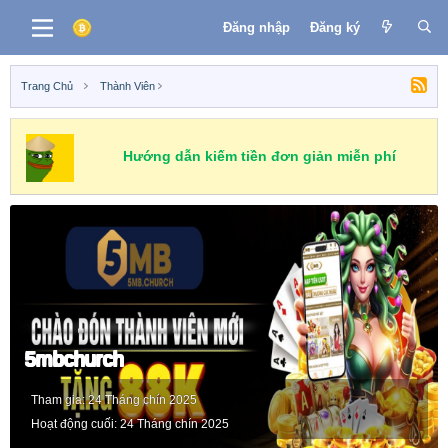
Đăng nhập
Đăng ký
Trang Chủ
Thành Viên
Hướng dẫn kiếm tiền đơn giản miễn phí
5mbchurch
Tham gia
24 Tháng chín 2025
Hoạt động cuối
24 Tháng chín 2025