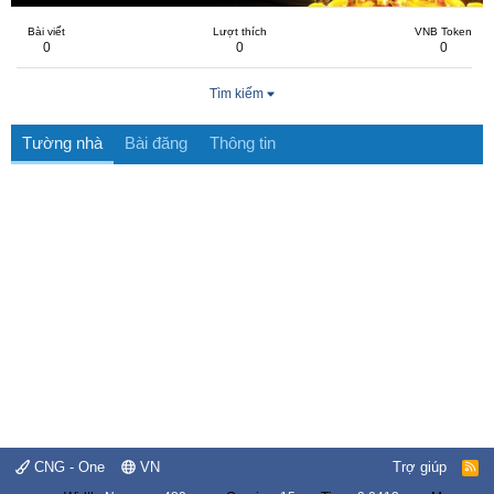
Bài viết
Lượt thích
VNB Token
0
0
0
Tìm kiếm
Tường nhà
Bài đăng
Thông tin
CNG - One
VN
Trợ giúp
R
S