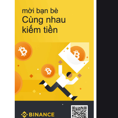
biệt từ bề mặt vải mềm mịn, khả năng
thoáng khí tuyệt vời cho đến độ đàn
hồi chuẩn xác của phần đệm nâng đỡ
cột sống.
Bên cạnh đó, việc lựa chọn các dòng
sản phẩm đạt chuẩn chất lượng quốc
tế còn giúp ngăn ngừa tình trạng kích
ứng da, hạn chế sự phát triển của vi
khuẩn và nấm mốc trong điều kiện
thời tiết nóng ẩm. Bạn có thể tìm hiểu
thêm các nghiên cứu khoa học về tác
động của giấc ngủ và môi trường
phòng ngủ đối với sức khỏe con
người tại Sleep Foundation (External
Link) để có cái nhìn toàn diện hơn.
2. Các tiêu chí vàng khi lựa chọn
chăn ga gối đệm cao cấp cho phòng
ngủ
Để sở hữu một bộ chăn ga gối đệm
cao cấp hoàn hảo cả về thẩm mỹ lẫn
công năng, người tiêu dùng cần cân
nhắc kỹ lưỡng các tiêu chí quan trọng