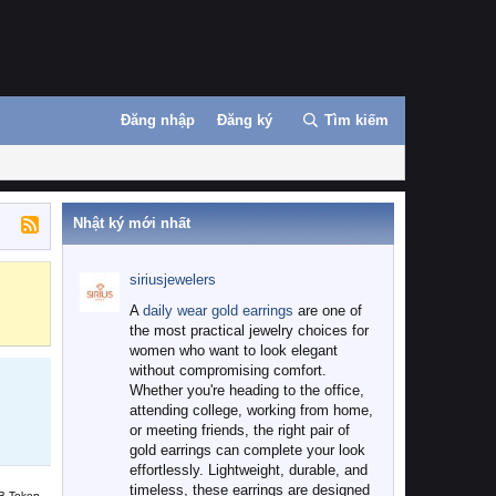
Đăng nhập
Đăng ký
Tìm kiếm
Nhật ký mới nhất
siriusjewelers
Binance
MEXC
A
daily wear gold earrings
are one of
the most practical jewelry choices for
women who want to look elegant
without compromising comfort.
Whether you're heading to the office,
attending college, working from home,
or meeting friends, the right pair of
gold earrings can complete your look
effortlessly. Lightweight, durable, and
timeless, these earrings are designed
B Token