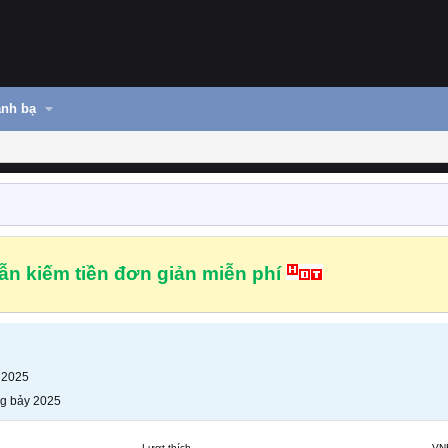
nh bạ
n kiếm tiền đơn giản miễn phí
 2025
g bảy 2025
Lượt thích
VN