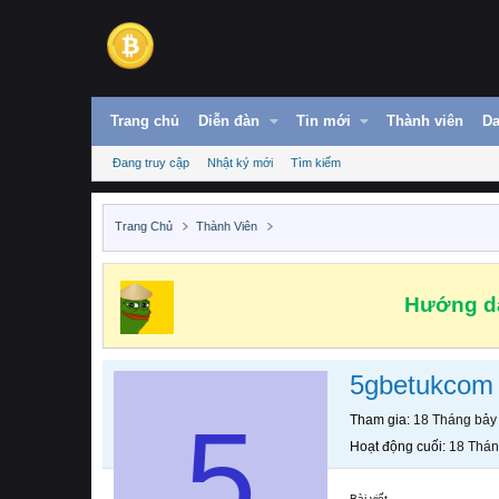
Trang chủ
Diễn đàn
Tin mới
Thành viên
Da
Đang truy cập
Nhật ký mới
Tìm kiếm
Trang Chủ
Thành Viên
Hướng dẫ
5gbetukcom
5
Tham gia
18 Tháng bảy
Hoạt động cuối
18 Thán
Bài viết