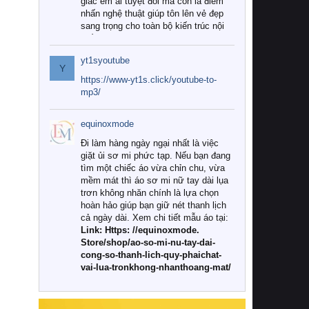
giác êm ái tuyệt đối mà còn là điểm
nhấn nghệ thuật giúp tôn lên vẻ đẹp
sang trọng cho toàn bộ kiến trúc nội
thất.
yt1syoutube
Tuy nhiên, giữa thị trường đa dạng
Y
với vô vàn thương hiệu và mẫu mã
https://www-yt1s.click/youtube-to-
như hiện nay, làm thế nào để chọn
mp3/
được những bộ chăn ga gối đệm cao
cấp thực sự chất lượng, phù hợp với
equinoxmode
khí hậu và nhu cầu sử dụng của gia
đình? Hãy cùng chúng tôi đi tìm lời
Đi làm hàng ngày ngại nhất là việc
giải đáp chi tiết qua bài viết dưới đây.
giặt ủi sơ mi phức tạp. Nếu bạn đang
tìm một chiếc áo vừa chỉn chu, vừa
1. Tại sao các gia đình hiện đại lại ưa
mềm mát thì áo sơ mi nữ tay dài lụa
chuộng chăn ga gối đệm cao cấp?
trơn không nhăn chính là lựa chọn
hoàn hảo giúp bạn giữ nét thanh lịch
Khác với các dòng sản phẩm thông
cả ngày dài. Xem chi tiết mẫu áo tại:
thường, những bộ chăn ga gối đệm
Link: Https: //equinoxmode.
cao cấp trải qua quy trình sản xuất
Store/shop/ao-so-mi-nu-tay-dai-
nghiêm ngặt từ khâu chọn lọc nguyên
cong-so-thanh-lich-quy-phaichat-
liệu tự nhiên đến công nghệ dệt
vai-lua-tronkhong-nhanthoang-mat/
nhuộm hiện đại không chứa hóa chất
độc hại. Khi sử dụng dòng sản phẩm
này, bạn sẽ cảm nhận rõ rệt sự khác