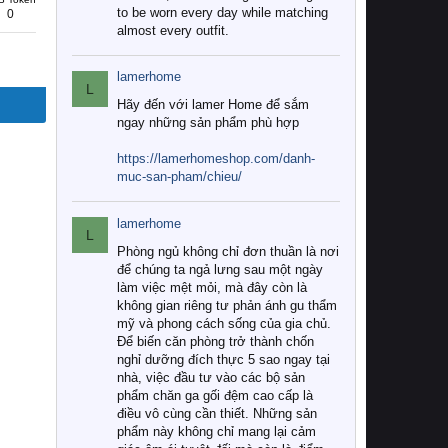
to be worn every day while matching
0
almost every outfit.
lamerhome
L
Hãy đến với lamer Home để sắm
ngay những sản phẩm phù hợp
https://lamerhomeshop.com/danh-
muc-san-pham/chieu/
lamerhome
L
Phòng ngủ không chỉ đơn thuần là nơi
để chúng ta ngả lưng sau một ngày
làm việc mệt mỏi, mà đây còn là
không gian riêng tư phản ánh gu thẩm
mỹ và phong cách sống của gia chủ.
Để biến căn phòng trở thành chốn
nghỉ dưỡng đích thực 5 sao ngay tại
nhà, việc đầu tư vào các bộ sản
phẩm chăn ga gối đệm cao cấp là
điều vô cùng cần thiết. Những sản
phẩm này không chỉ mang lại cảm