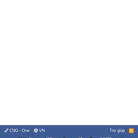
CNG - One
VN
Trợ giúp
R
S