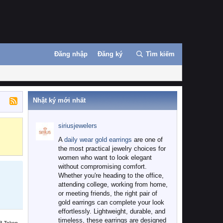
Đăng nhập
Đăng ký
Tìm kiếm
Nhật ký mới nhất
siriusjewelers
Binance
MEXC
A
daily wear gold earrings
are one of
the most practical jewelry choices for
women who want to look elegant
without compromising comfort.
Whether you're heading to the office,
attending college, working from home,
or meeting friends, the right pair of
gold earrings can complete your look
effortlessly. Lightweight, durable, and
timeless, these earrings are designed
B Token