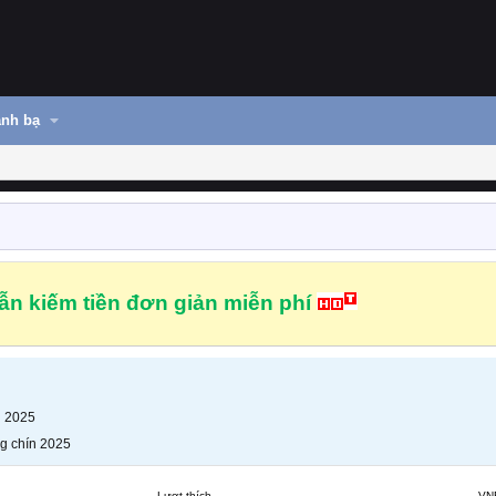
nh bạ
n kiếm tiền đơn giản miễn phí
n 2025
g chín 2025
Lượt thích
VN