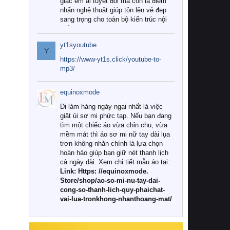
giác êm ái tuyệt đối mà còn là điểm
nhấn nghệ thuật giúp tôn lên vẻ đẹp
sang trọng cho toàn bộ kiến trúc nội
thất.
yt1syoutube
Tuy nhiên, giữa thị trường đa dạng
Y
với vô vàn thương hiệu và mẫu mã
https://www-yt1s.click/youtube-to-
như hiện nay, làm thế nào để chọn
mp3/
được những bộ chăn ga gối đệm cao
cấp thực sự chất lượng, phù hợp với
equinoxmode
khí hậu và nhu cầu sử dụng của gia
đình? Hãy cùng chúng tôi đi tìm lời
Đi làm hàng ngày ngại nhất là việc
giải đáp chi tiết qua bài viết dưới đây.
giặt ủi sơ mi phức tạp. Nếu bạn đang
tìm một chiếc áo vừa chỉn chu, vừa
1. Tại sao các gia đình hiện đại lại ưa
mềm mát thì áo sơ mi nữ tay dài lụa
chuộng chăn ga gối đệm cao cấp?
trơn không nhăn chính là lựa chọn
hoàn hảo giúp bạn giữ nét thanh lịch
Khác với các dòng sản phẩm thông
cả ngày dài. Xem chi tiết mẫu áo tại:
thường, những bộ chăn ga gối đệm
Link: Https: //equinoxmode.
cao cấp trải qua quy trình sản xuất
Store/shop/ao-so-mi-nu-tay-dai-
nghiêm ngặt từ khâu chọn lọc nguyên
cong-so-thanh-lich-quy-phaichat-
liệu tự nhiên đến công nghệ dệt
vai-lua-tronkhong-nhanthoang-mat/
nhuộm hiện đại không chứa hóa chất
độc hại. Khi sử dụng dòng sản phẩm
này, bạn sẽ cảm nhận rõ rệt sự khác