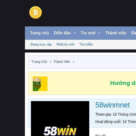
Trang chủ
Diễn đàn
Tin mới
Thành viên
Da
Đang truy cập
Nhật ký mới
Tìm kiếm
Trang Chủ
Thành Viên
Hướng dẫ
58winmnet
Tham gia
18 Tháng chí
Hoạt động cuối
18 Thán
Bài viết