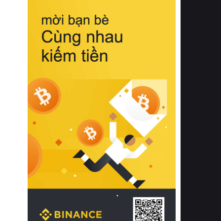
biệt từ bề mặt vải mềm mịn, khả năng
thoáng khí tuyệt vời cho đến độ đàn
hồi chuẩn xác của phần đệm nâng đỡ
cột sống.
Bên cạnh đó, việc lựa chọn các dòng
sản phẩm đạt chuẩn chất lượng quốc
tế còn giúp ngăn ngừa tình trạng kích
ứng da, hạn chế sự phát triển của vi
khuẩn và nấm mốc trong điều kiện
thời tiết nóng ẩm. Bạn có thể tìm hiểu
thêm các nghiên cứu khoa học về tác
động của giấc ngủ và môi trường
phòng ngủ đối với sức khỏe con
người tại Sleep Foundation (External
Link) để có cái nhìn toàn diện hơn.
2. Các tiêu chí vàng khi lựa chọn
chăn ga gối đệm cao cấp cho phòng
ngủ
Để sở hữu một bộ chăn ga gối đệm
cao cấp hoàn hảo cả về thẩm mỹ lẫn
công năng, người tiêu dùng cần cân
nhắc kỹ lưỡng các tiêu chí quan trọng