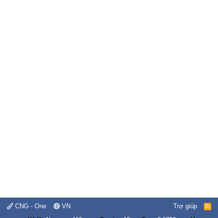
CNG - One
VN
Trợ giúp
R
S