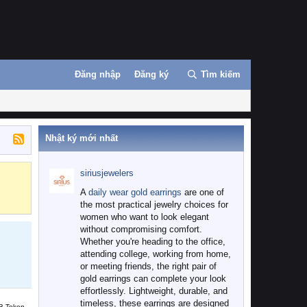
Đăng nhập
Đăng ký
Tìm kiếm
Nhật ký mới nhất
siriusjewelers
Binance
MEXC
A
daily wear gold earrings
are one of
the most practical jewelry choices for
women who want to look elegant
without compromising comfort.
Whether you're heading to the office,
attending college, working from home,
or meeting friends, the right pair of
gold earrings can complete your look
effortlessly. Lightweight, durable, and
timeless, these earrings are designed
B Token