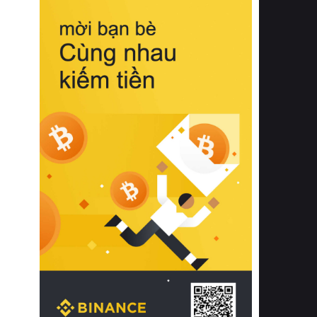
biệt từ bề mặt vải mềm mịn, khả năng
thoáng khí tuyệt vời cho đến độ đàn
hồi chuẩn xác của phần đệm nâng đỡ
cột sống.
Bên cạnh đó, việc lựa chọn các dòng
sản phẩm đạt chuẩn chất lượng quốc
tế còn giúp ngăn ngừa tình trạng kích
ứng da, hạn chế sự phát triển của vi
khuẩn và nấm mốc trong điều kiện
thời tiết nóng ẩm. Bạn có thể tìm hiểu
thêm các nghiên cứu khoa học về tác
động của giấc ngủ và môi trường
phòng ngủ đối với sức khỏe con
người tại Sleep Foundation (External
Link) để có cái nhìn toàn diện hơn.
2. Các tiêu chí vàng khi lựa chọn
chăn ga gối đệm cao cấp cho phòng
ngủ
Để sở hữu một bộ chăn ga gối đệm
cao cấp hoàn hảo cả về thẩm mỹ lẫn
công năng, người tiêu dùng cần cân
nhắc kỹ lưỡng các tiêu chí quan trọng