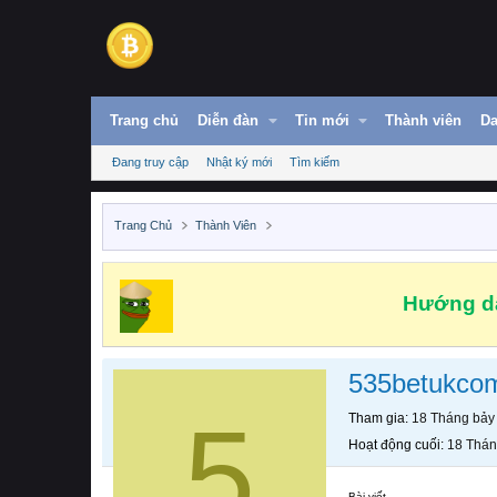
Trang chủ
Diễn đàn
Tin mới
Thành viên
Da
Đang truy cập
Nhật ký mới
Tìm kiếm
Trang Chủ
Thành Viên
Hướng dẫ
535betukco
5
Tham gia
18 Tháng bảy
Hoạt động cuối
18 Thán
Bài viết