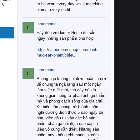
to be worn every day while matching
0
almost every outfit.
lamerhome
L
Hãy đến với lamer Home để sắm
ngay những sản phẩm phù hợp
https://lamerhomeshop.com/danh-
muc-san-pham/chieu/
lamerhome
L
Phòng ngủ không chỉ đơn thuần là nơi
để chúng ta ngả lưng sau một ngày
làm việc mệt mỏi, mà đây còn là
không gian riêng tư phản ánh gu thẩm
mỹ và phong cách sống của gia chủ.
Để biến căn phòng trở thành chốn
nghỉ dưỡng đích thực 5 sao ngay tại
nhà, việc đầu tư vào các bộ sản
phẩm chăn ga gối đệm cao cấp là
điều vô cùng cần thiết. Những sản
phẩm này không chỉ mang lại cảm