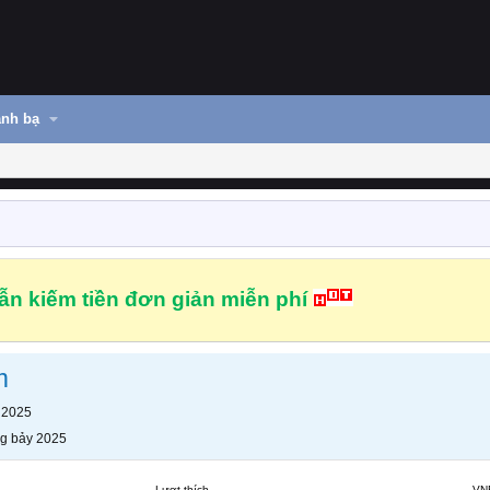
nh bạ
n kiếm tiền đơn giản miễn phí
m
 2025
g bảy 2025
Lượt thích
VN