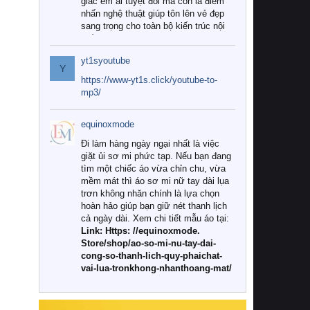
giác êm ái tuyệt đối mà còn là điểm
nhấn nghệ thuật giúp tôn lên vẻ đẹp
sang trọng cho toàn bộ kiến trúc nội
thất.
yt1syoutube
Tuy nhiên, giữa thị trường đa dạng
Y
với vô vàn thương hiệu và mẫu mã
https://www-yt1s.click/youtube-to-
như hiện nay, làm thế nào để chọn
mp3/
được những bộ chăn ga gối đệm cao
cấp thực sự chất lượng, phù hợp với
equinoxmode
khí hậu và nhu cầu sử dụng của gia
đình? Hãy cùng chúng tôi đi tìm lời
Đi làm hàng ngày ngại nhất là việc
giải đáp chi tiết qua bài viết dưới đây.
giặt ủi sơ mi phức tạp. Nếu bạn đang
tìm một chiếc áo vừa chỉn chu, vừa
1. Tại sao các gia đình hiện đại lại ưa
mềm mát thì áo sơ mi nữ tay dài lụa
chuộng chăn ga gối đệm cao cấp?
trơn không nhăn chính là lựa chọn
hoàn hảo giúp bạn giữ nét thanh lịch
Khác với các dòng sản phẩm thông
cả ngày dài. Xem chi tiết mẫu áo tại:
thường, những bộ chăn ga gối đệm
Link: Https: //equinoxmode.
cao cấp trải qua quy trình sản xuất
Store/shop/ao-so-mi-nu-tay-dai-
nghiêm ngặt từ khâu chọn lọc nguyên
cong-so-thanh-lich-quy-phaichat-
liệu tự nhiên đến công nghệ dệt
vai-lua-tronkhong-nhanthoang-mat/
nhuộm hiện đại không chứa hóa chất
độc hại. Khi sử dụng dòng sản phẩm
này, bạn sẽ cảm nhận rõ rệt sự khác