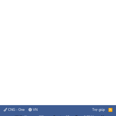
CNG - One
VN
Trợ giúp
R
S