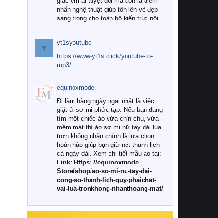
giác êm ái tuyệt đối mà còn là điểm
nhấn nghệ thuật giúp tôn lên vẻ đẹp
sang trọng cho toàn bộ kiến trúc nội
thất.
yt1syoutube
Tuy nhiên, giữa thị trường đa dạng
Y
với vô vàn thương hiệu và mẫu mã
https://www-yt1s.click/youtube-to-
như hiện nay, làm thế nào để chọn
mp3/
được những bộ chăn ga gối đệm cao
cấp thực sự chất lượng, phù hợp với
equinoxmode
khí hậu và nhu cầu sử dụng của gia
đình? Hãy cùng chúng tôi đi tìm lời
Đi làm hàng ngày ngại nhất là việc
giải đáp chi tiết qua bài viết dưới đây.
giặt ủi sơ mi phức tạp. Nếu bạn đang
tìm một chiếc áo vừa chỉn chu, vừa
1. Tại sao các gia đình hiện đại lại ưa
mềm mát thì áo sơ mi nữ tay dài lụa
chuộng chăn ga gối đệm cao cấp?
trơn không nhăn chính là lựa chọn
hoàn hảo giúp bạn giữ nét thanh lịch
Khác với các dòng sản phẩm thông
cả ngày dài. Xem chi tiết mẫu áo tại:
thường, những bộ chăn ga gối đệm
Link: Https: //equinoxmode.
cao cấp trải qua quy trình sản xuất
Store/shop/ao-so-mi-nu-tay-dai-
nghiêm ngặt từ khâu chọn lọc nguyên
cong-so-thanh-lich-quy-phaichat-
liệu tự nhiên đến công nghệ dệt
vai-lua-tronkhong-nhanthoang-mat/
nhuộm hiện đại không chứa hóa chất
độc hại. Khi sử dụng dòng sản phẩm
này, bạn sẽ cảm nhận rõ rệt sự khác