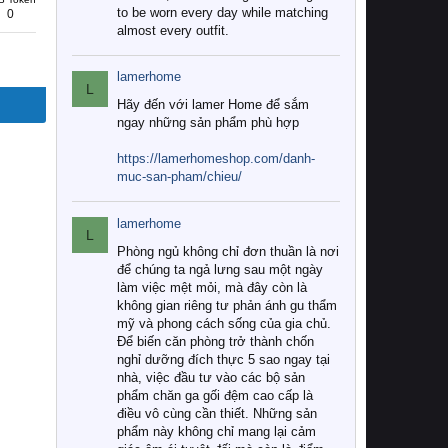
to be worn every day while matching
0
almost every outfit.
lamerhome
L
Hãy đến với lamer Home để sắm
ngay những sản phẩm phù hợp
https://lamerhomeshop.com/danh-
muc-san-pham/chieu/
lamerhome
L
Phòng ngủ không chỉ đơn thuần là nơi
để chúng ta ngả lưng sau một ngày
làm việc mệt mỏi, mà đây còn là
không gian riêng tư phản ánh gu thẩm
mỹ và phong cách sống của gia chủ.
Để biến căn phòng trở thành chốn
nghỉ dưỡng đích thực 5 sao ngay tại
nhà, việc đầu tư vào các bộ sản
phẩm chăn ga gối đệm cao cấp là
điều vô cùng cần thiết. Những sản
phẩm này không chỉ mang lại cảm