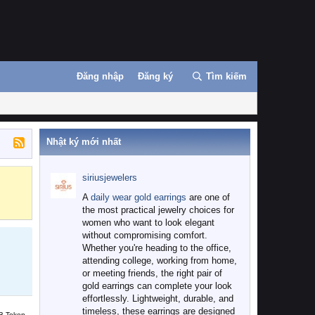
Đăng nhập
Đăng ký
Tìm kiếm
Nhật ký mới nhất
siriusjewelers
Binance
MEXC
A
daily wear gold earrings
are one of
the most practical jewelry choices for
women who want to look elegant
without compromising comfort.
Whether you're heading to the office,
attending college, working from home,
or meeting friends, the right pair of
gold earrings can complete your look
effortlessly. Lightweight, durable, and
timeless, these earrings are designed
B Token