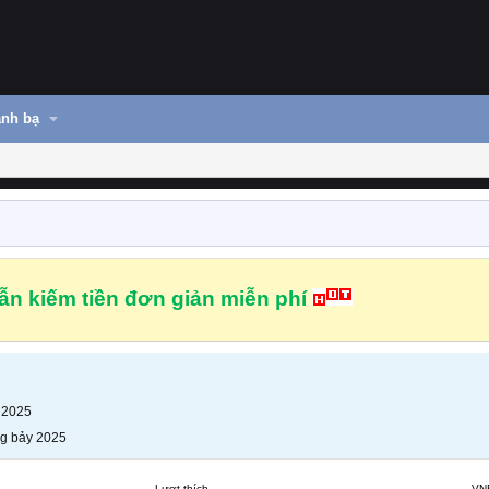
nh bạ
n kiếm tiền đơn giản miễn phí
 2025
g bảy 2025
Lượt thích
VN