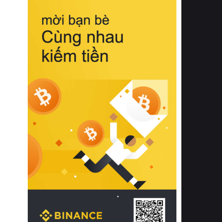
biệt từ bề mặt vải mềm mịn, khả năng
thoáng khí tuyệt vời cho đến độ đàn
hồi chuẩn xác của phần đệm nâng đỡ
cột sống.
Bên cạnh đó, việc lựa chọn các dòng
sản phẩm đạt chuẩn chất lượng quốc
tế còn giúp ngăn ngừa tình trạng kích
ứng da, hạn chế sự phát triển của vi
khuẩn và nấm mốc trong điều kiện
thời tiết nóng ẩm. Bạn có thể tìm hiểu
thêm các nghiên cứu khoa học về tác
động của giấc ngủ và môi trường
phòng ngủ đối với sức khỏe con
người tại Sleep Foundation (External
Link) để có cái nhìn toàn diện hơn.
2. Các tiêu chí vàng khi lựa chọn
chăn ga gối đệm cao cấp cho phòng
ngủ
Để sở hữu một bộ chăn ga gối đệm
cao cấp hoàn hảo cả về thẩm mỹ lẫn
công năng, người tiêu dùng cần cân
nhắc kỹ lưỡng các tiêu chí quan trọng