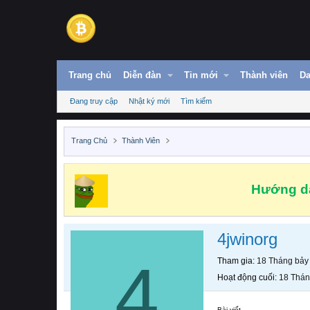
Trang chủ
Diễn đàn
Tin mới
Thành viên
Da
Đang truy cập
Nhật ký mới
Tìm kiếm
Trang Chủ
Thành Viên
Hướng dẫ
4jwinorg
4
Tham gia
18 Tháng bảy
Hoạt động cuối
18 Thán
Bài viết