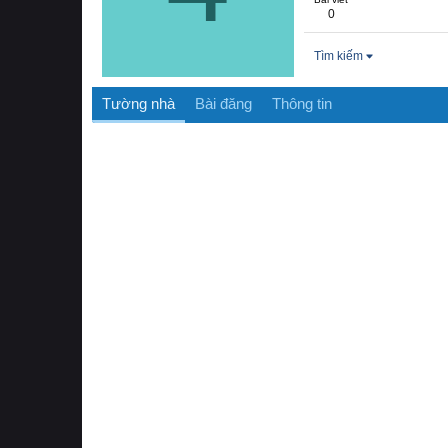
0
Tìm kiếm
Tường nhà
Bài đăng
Thông tin