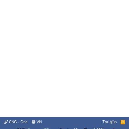
CNG - One
VN
Trợ giúp
R
S