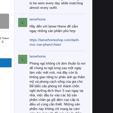
to be worn every day while matching
almost every outfit.
lamerhome
L
Hãy đến với lamer Home để sắm
ngay những sản phẩm phù hợp
B Token
https://lamerhomeshop.com/danh-
0
muc-san-pham/chieu/
lamerhome
L
Phòng ngủ không chỉ đơn thuần là nơi
để chúng ta ngả lưng sau một ngày
làm việc mệt mỏi, mà đây còn là
không gian riêng tư phản ánh gu thẩm
mỹ và phong cách sống của gia chủ.
Để biến căn phòng trở thành chốn
nghỉ dưỡng đích thực 5 sao ngay tại
nhà, việc đầu tư vào các bộ sản
phẩm chăn ga gối đệm cao cấp là
điều vô cùng cần thiết. Những sản
phẩm này không chỉ mang lại cảm