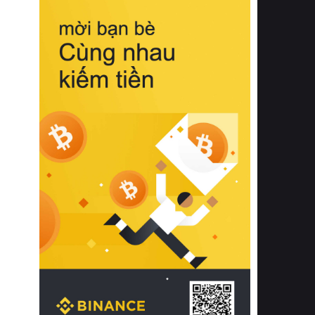
biệt từ bề mặt vải mềm mịn, khả năng
thoáng khí tuyệt vời cho đến độ đàn
hồi chuẩn xác của phần đệm nâng đỡ
cột sống.
Bên cạnh đó, việc lựa chọn các dòng
sản phẩm đạt chuẩn chất lượng quốc
tế còn giúp ngăn ngừa tình trạng kích
ứng da, hạn chế sự phát triển của vi
khuẩn và nấm mốc trong điều kiện
thời tiết nóng ẩm. Bạn có thể tìm hiểu
thêm các nghiên cứu khoa học về tác
động của giấc ngủ và môi trường
phòng ngủ đối với sức khỏe con
người tại Sleep Foundation (External
Link) để có cái nhìn toàn diện hơn.
2. Các tiêu chí vàng khi lựa chọn
chăn ga gối đệm cao cấp cho phòng
ngủ
Để sở hữu một bộ chăn ga gối đệm
cao cấp hoàn hảo cả về thẩm mỹ lẫn
công năng, người tiêu dùng cần cân
nhắc kỹ lưỡng các tiêu chí quan trọng