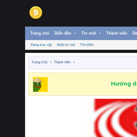
Trang chủ
Diễn đàn
Tin mới
Thành viên
Da
Đang truy cập
Nhật ký mới
Tìm kiếm
Trang Chủ
Thành Viên
Hướng dẫ