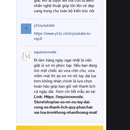
giác êm ái tuyệt đối mà còn là điểm
nhấn nghệ thuật giúp tôn lên vẻ đẹp
sang trọng cho toàn bộ kiến trúc nội
thất.
yt1syoutube
Tuy nhiên, giữa thị trường đa dạng
Y
với vô vàn thương hiệu và mẫu mã
https://www-yt1s.click/youtube-to-
như hiện nay, làm thế nào để chọn
mp3/
được những bộ chăn ga gối đệm cao
cấp thực sự chất lượng, phù hợp với
equinoxmode
khí hậu và nhu cầu sử dụng của gia
đình? Hãy cùng chúng tôi đi tìm lời
Đi làm hàng ngày ngại nhất là việc
giải đáp chi tiết qua bài viết dưới đây.
giặt ủi sơ mi phức tạp. Nếu bạn đang
tìm một chiếc áo vừa chỉn chu, vừa
1. Tại sao các gia đình hiện đại lại ưa
mềm mát thì áo sơ mi nữ tay dài lụa
chuộng chăn ga gối đệm cao cấp?
trơn không nhăn chính là lựa chọn
hoàn hảo giúp bạn giữ nét thanh lịch
Khác với các dòng sản phẩm thông
cả ngày dài. Xem chi tiết mẫu áo tại:
thường, những bộ chăn ga gối đệm
Link: Https: //equinoxmode.
cao cấp trải qua quy trình sản xuất
Store/shop/ao-so-mi-nu-tay-dai-
nghiêm ngặt từ khâu chọn lọc nguyên
cong-so-thanh-lich-quy-phaichat-
liệu tự nhiên đến công nghệ dệt
vai-lua-tronkhong-nhanthoang-mat/
nhuộm hiện đại không chứa hóa chất
độc hại. Khi sử dụng dòng sản phẩm
này, bạn sẽ cảm nhận rõ rệt sự khác