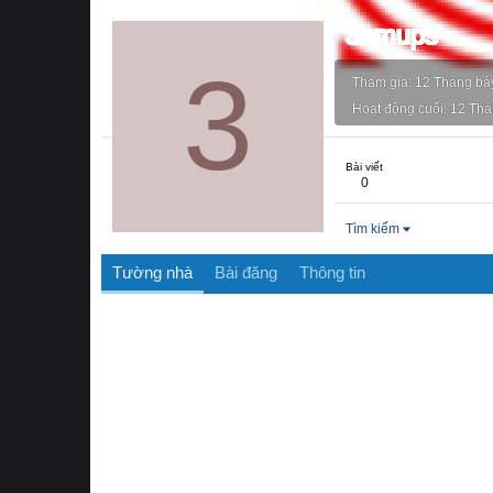
3emups
3
Tham gia
12 Tháng bả
Hoạt động cuối
12 Thá
Bài viết
0
Tìm kiếm
Tường nhà
Bài đăng
Thông tin