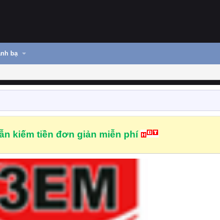
nh bạ
n kiếm tiền đơn giản miễn phí