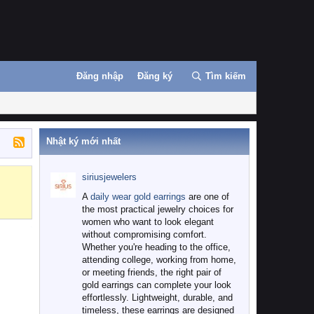
Đăng nhập
Đăng ký
Tìm kiếm
Nhật ký mới nhất
siriusjewelers
Binance
MEXC
A
daily wear gold earrings
are one of
the most practical jewelry choices for
women who want to look elegant
without compromising comfort.
Whether you're heading to the office,
attending college, working from home,
or meeting friends, the right pair of
gold earrings can complete your look
effortlessly. Lightweight, durable, and
timeless, these earrings are designed