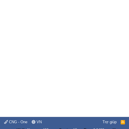
CNG - One
VN
Trợ giúp
R
S