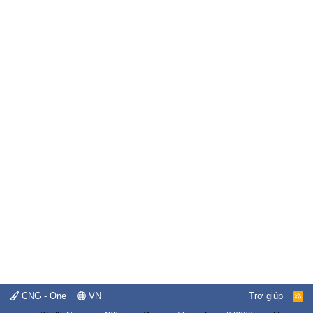
CNG - One
VN
Trợ giúp
R
S