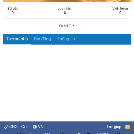
Bài viết
Lượt thích
VNB Token
0
0
0
Tìm kiếm
Tường nhà
Bài đăng
Thông tin
CNG - One
VN
Trợ giúp
R
S