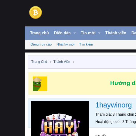
Trang chủ
Diễn đàn
Tin mới
Thành viên
Da
Đang truy cập
Nhật ký mới
Tìm kiếm
Trang Chủ
Thành Viên
Hướng dẫ
1haywinorg
Tham gia
8 Tháng chín
Hoạt động cuối
8 Tháng
Bài viết