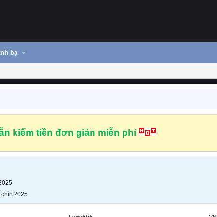
nh bạ
n kiếm tiền đơn giản miễn phí
 2025
 chín 2025
Lượt thích
VN