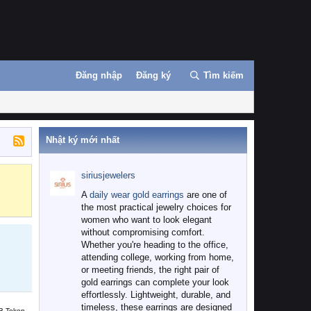
Đăng nhập
Đăng ký
Tìm kiếm
Nhật ký mới nhất
siriusjewelers
Binance
MEXC
A
daily wear gold earrings
are one of
the most practical jewelry choices for
women who want to look elegant
without compromising comfort.
Whether you're heading to the office,
attending college, working from home,
or meeting friends, the right pair of
gold earrings can complete your look
effortlessly. Lightweight, durable, and
timeless, these earrings are designed
B Token