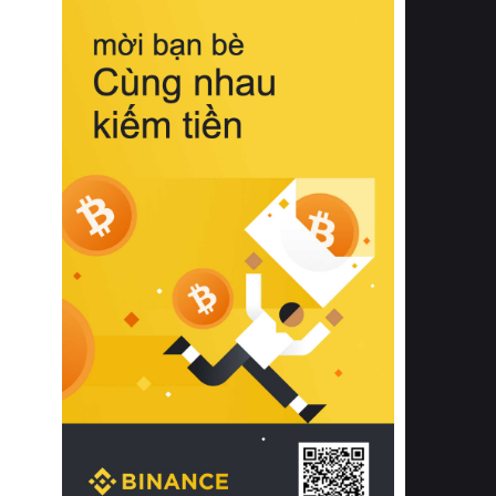
biệt từ bề mặt vải mềm mịn, khả năng
thoáng khí tuyệt vời cho đến độ đàn
hồi chuẩn xác của phần đệm nâng đỡ
cột sống.
Bên cạnh đó, việc lựa chọn các dòng
sản phẩm đạt chuẩn chất lượng quốc
tế còn giúp ngăn ngừa tình trạng kích
ứng da, hạn chế sự phát triển của vi
khuẩn và nấm mốc trong điều kiện
thời tiết nóng ẩm. Bạn có thể tìm hiểu
thêm các nghiên cứu khoa học về tác
động của giấc ngủ và môi trường
phòng ngủ đối với sức khỏe con
người tại Sleep Foundation (External
Link) để có cái nhìn toàn diện hơn.
2. Các tiêu chí vàng khi lựa chọn
chăn ga gối đệm cao cấp cho phòng
ngủ
Để sở hữu một bộ chăn ga gối đệm
cao cấp hoàn hảo cả về thẩm mỹ lẫn
công năng, người tiêu dùng cần cân
nhắc kỹ lưỡng các tiêu chí quan trọng