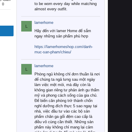
to be worn every day while matching
0
almost every outfit.
lamerhome
L
Hãy đến với lamer Home để sắm
ngay những sản phẩm phù hợp
https://lamerhomeshop.com/danh-
muc-san-pham/chieu/
lamerhome
L
Phòng ngủ không chỉ đơn thuần là nơi
để chúng ta ngả lưng sau một ngày
làm việc mệt mỏi, mà đây còn là
không gian riêng tư phản ánh gu thẩm
mỹ và phong cách sống của gia chủ.
Để biến căn phòng trở thành chốn
nghỉ dưỡng đích thực 5 sao ngay tại
nhà, việc đầu tư vào các bộ sản
phẩm chăn ga gối đệm cao cấp là
điều vô cùng cần thiết. Những sản
phẩm này không chỉ mang lại cảm