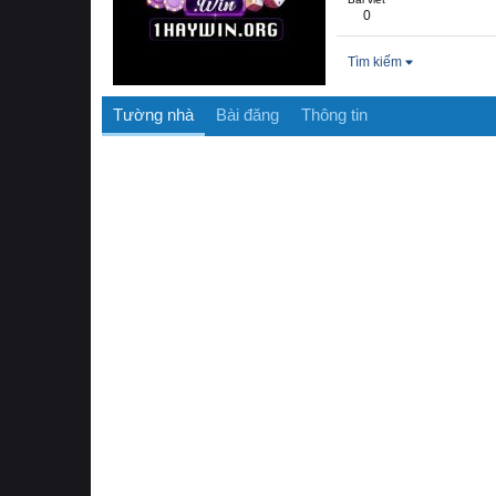
0
Tìm kiếm
Tường nhà
Bài đăng
Thông tin