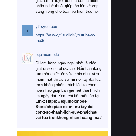
giác êm ái tuyệt đối mà còn là điểm
nhấn nghệ thuật giúp tôn lên vẻ đẹp
sang trọng cho toàn bộ kiến trúc nội
thất.
yt1syoutube
Tuy nhiên, giữa thị trường đa dạng
Y
với vô vàn thương hiệu và mẫu mã
https://www-yt1s.click/youtube-to-
như hiện nay, làm thế nào để chọn
mp3/
được những bộ chăn ga gối đệm cao
cấp thực sự chất lượng, phù hợp với
equinoxmode
khí hậu và nhu cầu sử dụng của gia
đình? Hãy cùng chúng tôi đi tìm lời
Đi làm hàng ngày ngại nhất là việc
giải đáp chi tiết qua bài viết dưới đây.
giặt ủi sơ mi phức tạp. Nếu bạn đang
tìm một chiếc áo vừa chỉn chu, vừa
1. Tại sao các gia đình hiện đại lại ưa
mềm mát thì áo sơ mi nữ tay dài lụa
chuộng chăn ga gối đệm cao cấp?
trơn không nhăn chính là lựa chọn
hoàn hảo giúp bạn giữ nét thanh lịch
Khác với các dòng sản phẩm thông
cả ngày dài. Xem chi tiết mẫu áo tại:
thường, những bộ chăn ga gối đệm
Link: Https: //equinoxmode.
cao cấp trải qua quy trình sản xuất
Store/shop/ao-so-mi-nu-tay-dai-
nghiêm ngặt từ khâu chọn lọc nguyên
cong-so-thanh-lich-quy-phaichat-
liệu tự nhiên đến công nghệ dệt
vai-lua-tronkhong-nhanthoang-mat/
nhuộm hiện đại không chứa hóa chất
độc hại. Khi sử dụng dòng sản phẩm
này, bạn sẽ cảm nhận rõ rệt sự khác