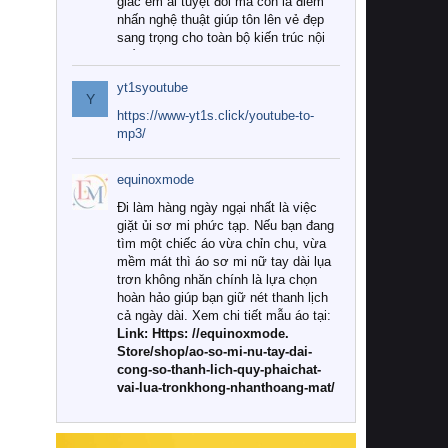
giác êm ái tuyệt đối mà còn là điểm
nhấn nghệ thuật giúp tôn lên vẻ đẹp
sang trọng cho toàn bộ kiến trúc nội
thất.
yt1syoutube
Tuy nhiên, giữa thị trường đa dạng
Y
với vô vàn thương hiệu và mẫu mã
https://www-yt1s.click/youtube-to-
như hiện nay, làm thế nào để chọn
mp3/
được những bộ chăn ga gối đệm cao
cấp thực sự chất lượng, phù hợp với
equinoxmode
khí hậu và nhu cầu sử dụng của gia
đình? Hãy cùng chúng tôi đi tìm lời
Đi làm hàng ngày ngại nhất là việc
giải đáp chi tiết qua bài viết dưới đây.
giặt ủi sơ mi phức tạp. Nếu bạn đang
tìm một chiếc áo vừa chỉn chu, vừa
1. Tại sao các gia đình hiện đại lại ưa
mềm mát thì áo sơ mi nữ tay dài lụa
chuộng chăn ga gối đệm cao cấp?
trơn không nhăn chính là lựa chọn
hoàn hảo giúp bạn giữ nét thanh lịch
Khác với các dòng sản phẩm thông
cả ngày dài. Xem chi tiết mẫu áo tại:
thường, những bộ chăn ga gối đệm
Link: Https: //equinoxmode.
cao cấp trải qua quy trình sản xuất
Store/shop/ao-so-mi-nu-tay-dai-
nghiêm ngặt từ khâu chọn lọc nguyên
cong-so-thanh-lich-quy-phaichat-
liệu tự nhiên đến công nghệ dệt
vai-lua-tronkhong-nhanthoang-mat/
nhuộm hiện đại không chứa hóa chất
độc hại. Khi sử dụng dòng sản phẩm
này, bạn sẽ cảm nhận rõ rệt sự khác