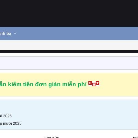
nh bạ
n kiếm tiền đơn giản miễn phí
i 2025
g mười 2025
Lượt thích
VN