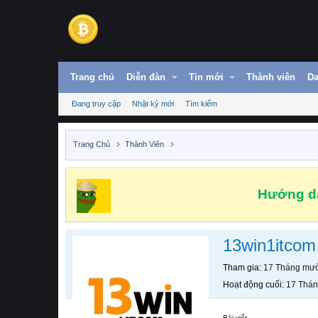
Trang chủ
Diễn đàn
Tin mới
Thành viên
Da
Đang truy cập
Nhật ký mới
Tìm kiếm
Trang Chủ
Thành Viên
Hướng dẫ
13win1itcom
Tham gia
17 Tháng mườ
Hoạt động cuối
17 Thán
Bài viết