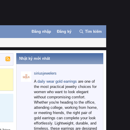
Đăng nhập
Đăng ký
Tìm kiếm
Nhật ký mới nhất
siriusjewelers
Binance
MEXC
A
daily wear gold earrings
are one of
the most practical jewelry choices for
women who want to look elegant
without compromising comfort.
Whether you're heading to the office,
attending college, working from home,
or meeting friends, the right pair of
gold earrings can complete your look
effortlessly. Lightweight, durable, and
timeless, these earrings are designed
B Token