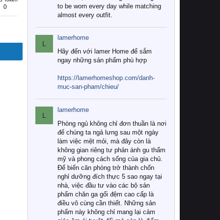
to be worn every day while matching
0
almost every outfit.
lamerhome
L
Hãy đến với lamer Home để sắm
ngay những sản phẩm phù hợp
https://lamerhomeshop.com/danh-
muc-san-pham/chieu/
lamerhome
L
Phòng ngủ không chỉ đơn thuần là nơi
để chúng ta ngả lưng sau một ngày
làm việc mệt mỏi, mà đây còn là
không gian riêng tư phản ánh gu thẩm
mỹ và phong cách sống của gia chủ.
Để biến căn phòng trở thành chốn
nghỉ dưỡng đích thực 5 sao ngay tại
nhà, việc đầu tư vào các bộ sản
phẩm chăn ga gối đệm cao cấp là
điều vô cùng cần thiết. Những sản
phẩm này không chỉ mang lại cảm