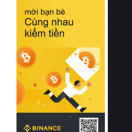
biệt từ bề mặt vải mềm mịn, khả năng
thoáng khí tuyệt vời cho đến độ đàn
hồi chuẩn xác của phần đệm nâng đỡ
cột sống.
Bên cạnh đó, việc lựa chọn các dòng
sản phẩm đạt chuẩn chất lượng quốc
tế còn giúp ngăn ngừa tình trạng kích
ứng da, hạn chế sự phát triển của vi
khuẩn và nấm mốc trong điều kiện
thời tiết nóng ẩm. Bạn có thể tìm hiểu
thêm các nghiên cứu khoa học về tác
động của giấc ngủ và môi trường
phòng ngủ đối với sức khỏe con
người tại Sleep Foundation (External
Link) để có cái nhìn toàn diện hơn.
2. Các tiêu chí vàng khi lựa chọn
chăn ga gối đệm cao cấp cho phòng
ngủ
Để sở hữu một bộ chăn ga gối đệm
cao cấp hoàn hảo cả về thẩm mỹ lẫn
công năng, người tiêu dùng cần cân
nhắc kỹ lưỡng các tiêu chí quan trọng