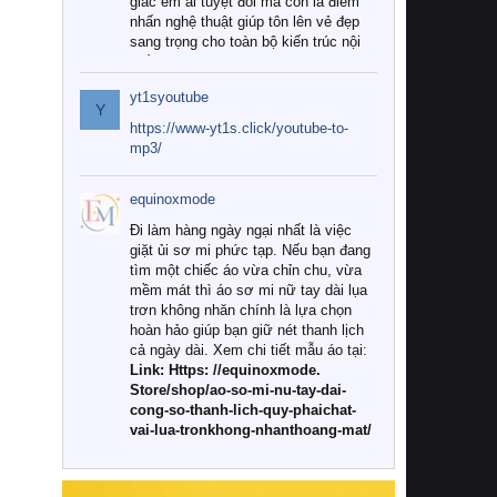
giác êm ái tuyệt đối mà còn là điểm
nhấn nghệ thuật giúp tôn lên vẻ đẹp
sang trọng cho toàn bộ kiến trúc nội
thất.
yt1syoutube
Tuy nhiên, giữa thị trường đa dạng
Y
với vô vàn thương hiệu và mẫu mã
https://www-yt1s.click/youtube-to-
như hiện nay, làm thế nào để chọn
mp3/
được những bộ chăn ga gối đệm cao
cấp thực sự chất lượng, phù hợp với
equinoxmode
khí hậu và nhu cầu sử dụng của gia
đình? Hãy cùng chúng tôi đi tìm lời
Đi làm hàng ngày ngại nhất là việc
giải đáp chi tiết qua bài viết dưới đây.
giặt ủi sơ mi phức tạp. Nếu bạn đang
tìm một chiếc áo vừa chỉn chu, vừa
1. Tại sao các gia đình hiện đại lại ưa
mềm mát thì áo sơ mi nữ tay dài lụa
chuộng chăn ga gối đệm cao cấp?
trơn không nhăn chính là lựa chọn
hoàn hảo giúp bạn giữ nét thanh lịch
Khác với các dòng sản phẩm thông
cả ngày dài. Xem chi tiết mẫu áo tại:
thường, những bộ chăn ga gối đệm
Link: Https: //equinoxmode.
cao cấp trải qua quy trình sản xuất
Store/shop/ao-so-mi-nu-tay-dai-
nghiêm ngặt từ khâu chọn lọc nguyên
cong-so-thanh-lich-quy-phaichat-
liệu tự nhiên đến công nghệ dệt
vai-lua-tronkhong-nhanthoang-mat/
nhuộm hiện đại không chứa hóa chất
độc hại. Khi sử dụng dòng sản phẩm
này, bạn sẽ cảm nhận rõ rệt sự khác