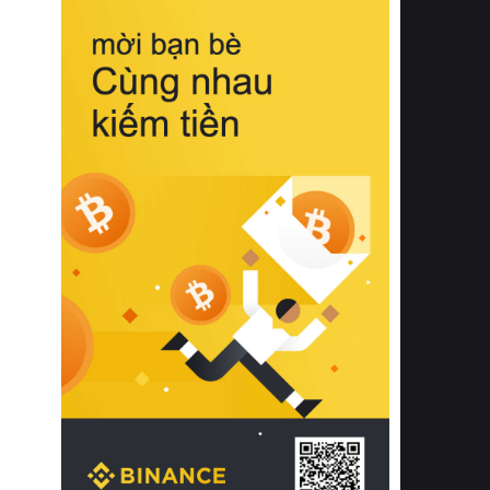
biệt từ bề mặt vải mềm mịn, khả năng
thoáng khí tuyệt vời cho đến độ đàn
hồi chuẩn xác của phần đệm nâng đỡ
cột sống.
Bên cạnh đó, việc lựa chọn các dòng
sản phẩm đạt chuẩn chất lượng quốc
tế còn giúp ngăn ngừa tình trạng kích
ứng da, hạn chế sự phát triển của vi
khuẩn và nấm mốc trong điều kiện
thời tiết nóng ẩm. Bạn có thể tìm hiểu
thêm các nghiên cứu khoa học về tác
động của giấc ngủ và môi trường
phòng ngủ đối với sức khỏe con
người tại Sleep Foundation (External
Link) để có cái nhìn toàn diện hơn.
2. Các tiêu chí vàng khi lựa chọn
chăn ga gối đệm cao cấp cho phòng
ngủ
Để sở hữu một bộ chăn ga gối đệm
cao cấp hoàn hảo cả về thẩm mỹ lẫn
công năng, người tiêu dùng cần cân
nhắc kỹ lưỡng các tiêu chí quan trọng