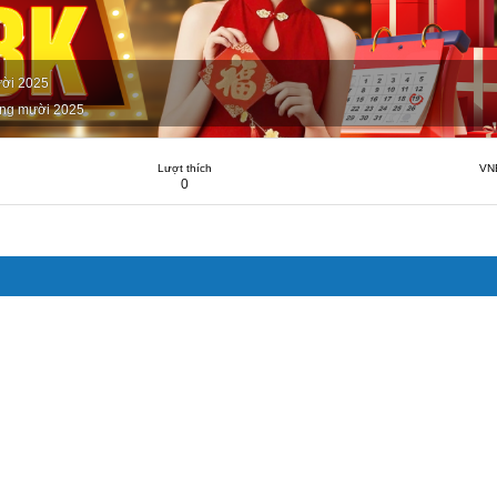
ời 2025
ng mười 2025
Lượt thích
VN
0