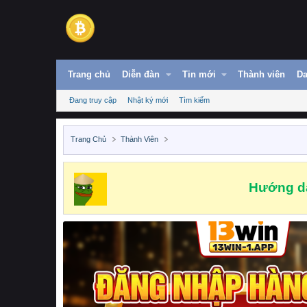
Trang chủ
Diễn đàn
Tin mới
Thành viên
Da
Đang truy cập
Nhật ký mới
Tìm kiếm
Trang Chủ
Thành Viên
Hướng dẫ