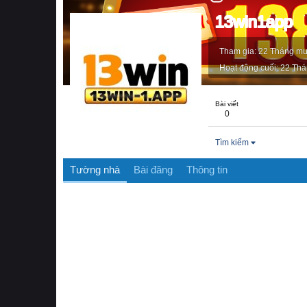
13win1app
Tham gia
22 Tháng mư
Hoạt động cuối
22 Thá
Bài viết
0
Tìm kiếm
Tường nhà
Bài đăng
Thông tin