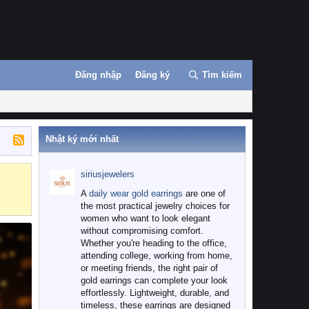
Đăng nhập
Đăng ký
Tìm kiếm
Nhật ký mới nhất
siriusjewelers
Binance
MEXC
A
daily wear gold earrings
are one of
the most practical jewelry choices for
women who want to look elegant
without compromising comfort.
Whether you're heading to the office,
attending college, working from home,
or meeting friends, the right pair of
gold earrings can complete your look
effortlessly. Lightweight, durable, and
timeless, these earrings are designed