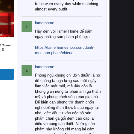
to be worn every day while matching
almost every outfit.
lamerhome
L
Hãy đến với lamer Home để sắm
ngay những sản phẩm phù hợp
B Token
https://lamerhomeshop.com/danh-
0
muc-san-pham/chieu/
lamerhome
L
Phòng ngủ không chỉ đơn thuần là nơi
để chúng ta ngả lưng sau một ngày
làm việc mệt mỏi, mà đây còn là
không gian riêng tư phản ánh gu thẩm
mỹ và phong cách sống của gia chủ.
Để biến căn phòng trở thành chốn
nghỉ dưỡng đích thực 5 sao ngay tại
nhà, việc đầu tư vào các bộ sản
phẩm chăn ga gối đệm cao cấp là
điều vô cùng cần thiết. Những sản
phẩm này không chỉ mang lại cảm