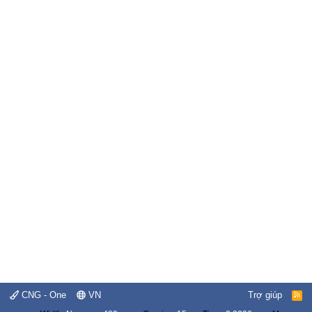
CNG - One
VN
Trợ giúp
R
S