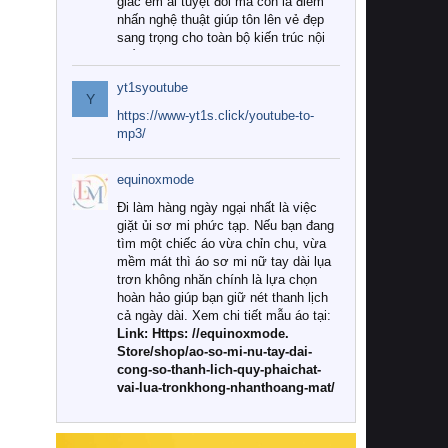
giác êm ái tuyệt đối mà còn là điểm
nhấn nghệ thuật giúp tôn lên vẻ đẹp
sang trọng cho toàn bộ kiến trúc nội
thất.
yt1syoutube
Tuy nhiên, giữa thị trường đa dạng
Y
với vô vàn thương hiệu và mẫu mã
https://www-yt1s.click/youtube-to-
như hiện nay, làm thế nào để chọn
mp3/
được những bộ chăn ga gối đệm cao
cấp thực sự chất lượng, phù hợp với
equinoxmode
khí hậu và nhu cầu sử dụng của gia
đình? Hãy cùng chúng tôi đi tìm lời
Đi làm hàng ngày ngại nhất là việc
giải đáp chi tiết qua bài viết dưới đây.
giặt ủi sơ mi phức tạp. Nếu bạn đang
tìm một chiếc áo vừa chỉn chu, vừa
1. Tại sao các gia đình hiện đại lại ưa
mềm mát thì áo sơ mi nữ tay dài lụa
chuộng chăn ga gối đệm cao cấp?
trơn không nhăn chính là lựa chọn
hoàn hảo giúp bạn giữ nét thanh lịch
Khác với các dòng sản phẩm thông
cả ngày dài. Xem chi tiết mẫu áo tại:
thường, những bộ chăn ga gối đệm
Link: Https: //equinoxmode.
cao cấp trải qua quy trình sản xuất
Store/shop/ao-so-mi-nu-tay-dai-
nghiêm ngặt từ khâu chọn lọc nguyên
cong-so-thanh-lich-quy-phaichat-
liệu tự nhiên đến công nghệ dệt
vai-lua-tronkhong-nhanthoang-mat/
nhuộm hiện đại không chứa hóa chất
độc hại. Khi sử dụng dòng sản phẩm
này, bạn sẽ cảm nhận rõ rệt sự khác