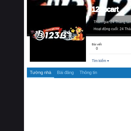
123bcart
Tham gia
24 Tháng tá
Hoạt động cuối
24 Thá
Bài viết
0
Tìm kiếm
Tường nhà
Bài đăng
Thông tin