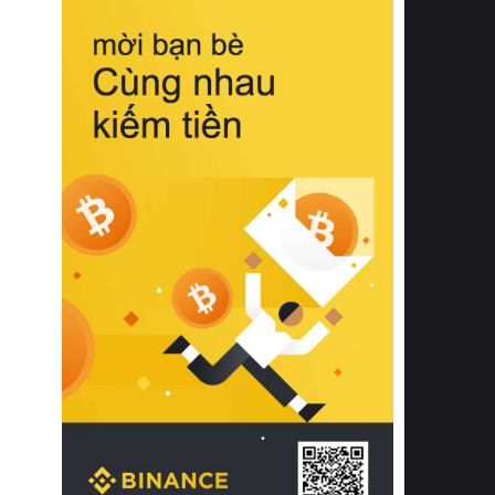
biệt từ bề mặt vải mềm mịn, khả năng
thoáng khí tuyệt vời cho đến độ đàn
hồi chuẩn xác của phần đệm nâng đỡ
cột sống.
Bên cạnh đó, việc lựa chọn các dòng
sản phẩm đạt chuẩn chất lượng quốc
tế còn giúp ngăn ngừa tình trạng kích
ứng da, hạn chế sự phát triển của vi
khuẩn và nấm mốc trong điều kiện
thời tiết nóng ẩm. Bạn có thể tìm hiểu
thêm các nghiên cứu khoa học về tác
động của giấc ngủ và môi trường
phòng ngủ đối với sức khỏe con
người tại Sleep Foundation (External
Link) để có cái nhìn toàn diện hơn.
2. Các tiêu chí vàng khi lựa chọn
chăn ga gối đệm cao cấp cho phòng
ngủ
Để sở hữu một bộ chăn ga gối đệm
cao cấp hoàn hảo cả về thẩm mỹ lẫn
công năng, người tiêu dùng cần cân
nhắc kỹ lưỡng các tiêu chí quan trọng