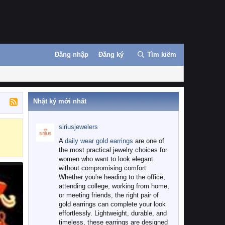
Đăng nhập
Đăng ký
Tìm kiếm
Nhật ký mới nhất
siriusjewelers
Binance
MEXC
A
daily wear gold earrings
are one of
the most practical jewelry choices for
women who want to look elegant
without compromising comfort.
Whether you're heading to the office,
attending college, working from home,
or meeting friends, the right pair of
gold earrings can complete your look
effortlessly. Lightweight, durable, and
timeless, these earrings are designed