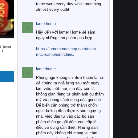
to be worn every day while matching
almost every outfit.
lamerhome
L
Hãy đến với lamer Home để sắm
ngay những sản phẩm phù hợp
B Token
https://lamerhomeshop.com/danh-
0
muc-san-pham/chieu/
lamerhome
L
Phòng ngủ không chỉ đơn thuần là nơi
để chúng ta ngả lưng sau một ngày
làm việc mệt mỏi, mà đây còn là
không gian riêng tư phản ánh gu thẩm
mỹ và phong cách sống của gia chủ.
Để biến căn phòng trở thành chốn
nghỉ dưỡng đích thực 5 sao ngay tại
nhà, việc đầu tư vào các bộ sản
phẩm chăn ga gối đệm cao cấp là
điều vô cùng cần thiết. Những sản
phẩm này không chỉ mang lại cảm