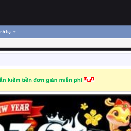
nh bạ
n kiếm tiền đơn giản miễn phí