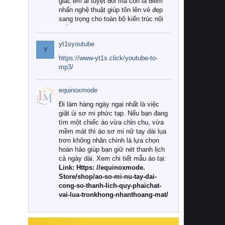
giác êm ái tuyệt đối mà còn là điểm
nhấn nghệ thuật giúp tôn lên vẻ đẹp
sang trọng cho toàn bộ kiến trúc nội
thất.
yt1syoutube
Tuy nhiên, giữa thị trường đa dạng
Y
với vô vàn thương hiệu và mẫu mã
https://www-yt1s.click/youtube-to-
như hiện nay, làm thế nào để chọn
mp3/
được những bộ chăn ga gối đệm cao
cấp thực sự chất lượng, phù hợp với
equinoxmode
khí hậu và nhu cầu sử dụng của gia
đình? Hãy cùng chúng tôi đi tìm lời
Đi làm hàng ngày ngại nhất là việc
giải đáp chi tiết qua bài viết dưới đây.
giặt ủi sơ mi phức tạp. Nếu bạn đang
tìm một chiếc áo vừa chỉn chu, vừa
1. Tại sao các gia đình hiện đại lại ưa
mềm mát thì áo sơ mi nữ tay dài lụa
chuộng chăn ga gối đệm cao cấp?
trơn không nhăn chính là lựa chọn
hoàn hảo giúp bạn giữ nét thanh lịch
Khác với các dòng sản phẩm thông
cả ngày dài. Xem chi tiết mẫu áo tại:
thường, những bộ chăn ga gối đệm
Link: Https: //equinoxmode.
cao cấp trải qua quy trình sản xuất
Store/shop/ao-so-mi-nu-tay-dai-
nghiêm ngặt từ khâu chọn lọc nguyên
cong-so-thanh-lich-quy-phaichat-
liệu tự nhiên đến công nghệ dệt
vai-lua-tronkhong-nhanthoang-mat/
nhuộm hiện đại không chứa hóa chất
độc hại. Khi sử dụng dòng sản phẩm
này, bạn sẽ cảm nhận rõ rệt sự khác