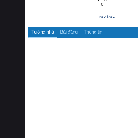
0
Tìm kiếm
Tường nhà
Bài đăng
Thông tin