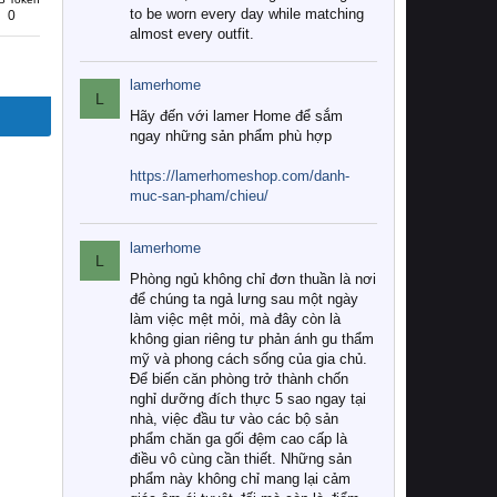
to be worn every day while matching
0
almost every outfit.
lamerhome
L
Hãy đến với lamer Home để sắm
ngay những sản phẩm phù hợp
https://lamerhomeshop.com/danh-
muc-san-pham/chieu/
lamerhome
L
Phòng ngủ không chỉ đơn thuần là nơi
để chúng ta ngả lưng sau một ngày
làm việc mệt mỏi, mà đây còn là
không gian riêng tư phản ánh gu thẩm
mỹ và phong cách sống của gia chủ.
Để biến căn phòng trở thành chốn
nghỉ dưỡng đích thực 5 sao ngay tại
nhà, việc đầu tư vào các bộ sản
phẩm chăn ga gối đệm cao cấp là
điều vô cùng cần thiết. Những sản
phẩm này không chỉ mang lại cảm