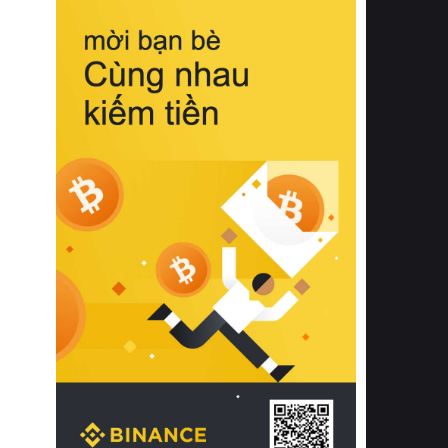
biệt từ bề mặt vải mềm mịn, khả năng
thoáng khí tuyệt vời cho đến độ đàn
hồi chuẩn xác của phần đệm nâng đỡ
cột sống.
Bên cạnh đó, việc lựa chọn các dòng
sản phẩm đạt chuẩn chất lượng quốc
tế còn giúp ngăn ngừa tình trạng kích
ứng da, hạn chế sự phát triển của vi
khuẩn và nấm mốc trong điều kiện
thời tiết nóng ẩm. Bạn có thể tìm hiểu
thêm các nghiên cứu khoa học về tác
động của giấc ngủ và môi trường
phòng ngủ đối với sức khỏe con
người tại Sleep Foundation (External
Link) để có cái nhìn toàn diện hơn.
2. Các tiêu chí vàng khi lựa chọn
chăn ga gối đệm cao cấp cho phòng
ngủ
Để sở hữu một bộ chăn ga gối đệm
cao cấp hoàn hảo cả về thẩm mỹ lẫn
công năng, người tiêu dùng cần cân
nhắc kỹ lưỡng các tiêu chí quan trọng