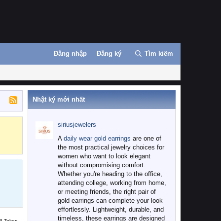
Đăng nhập
Đăng ký
Tìm kiếm
Nhật ký mới nhất
siriusjewelers
Binance
MEXC
A
daily wear gold earrings
are one of
the most practical jewelry choices for
women who want to look elegant
without compromising comfort.
Whether you're heading to the office,
attending college, working from home,
or meeting friends, the right pair of
gold earrings can complete your look
effortlessly. Lightweight, durable, and
timeless, these earrings are designed
B Token