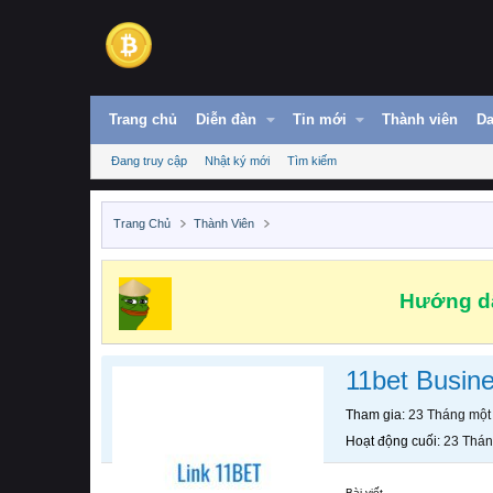
Trang chủ
Diễn đàn
Tin mới
Thành viên
Da
Đang truy cập
Nhật ký mới
Tìm kiếm
Trang Chủ
Thành Viên
Hướng dẫ
11bet Busin
Tham gia
23 Tháng một
Hoạt động cuối
23 Thán
Bài viết