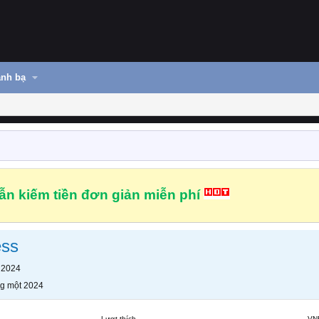
nh bạ
n kiếm tiền đơn giản miễn phí
ess
 2024
g một 2024
Lượt thích
VN