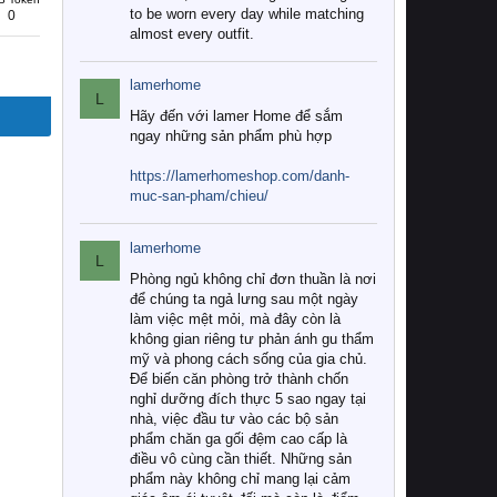
to be worn every day while matching
0
almost every outfit.
lamerhome
L
Hãy đến với lamer Home để sắm
ngay những sản phẩm phù hợp
https://lamerhomeshop.com/danh-
muc-san-pham/chieu/
lamerhome
L
Phòng ngủ không chỉ đơn thuần là nơi
để chúng ta ngả lưng sau một ngày
làm việc mệt mỏi, mà đây còn là
không gian riêng tư phản ánh gu thẩm
mỹ và phong cách sống của gia chủ.
Để biến căn phòng trở thành chốn
nghỉ dưỡng đích thực 5 sao ngay tại
nhà, việc đầu tư vào các bộ sản
phẩm chăn ga gối đệm cao cấp là
điều vô cùng cần thiết. Những sản
phẩm này không chỉ mang lại cảm