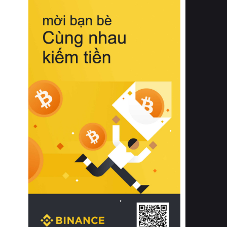
biệt từ bề mặt vải mềm mịn, khả năng
thoáng khí tuyệt vời cho đến độ đàn
hồi chuẩn xác của phần đệm nâng đỡ
cột sống.
Bên cạnh đó, việc lựa chọn các dòng
sản phẩm đạt chuẩn chất lượng quốc
tế còn giúp ngăn ngừa tình trạng kích
ứng da, hạn chế sự phát triển của vi
khuẩn và nấm mốc trong điều kiện
thời tiết nóng ẩm. Bạn có thể tìm hiểu
thêm các nghiên cứu khoa học về tác
động của giấc ngủ và môi trường
phòng ngủ đối với sức khỏe con
người tại Sleep Foundation (External
Link) để có cái nhìn toàn diện hơn.
2. Các tiêu chí vàng khi lựa chọn
chăn ga gối đệm cao cấp cho phòng
ngủ
Để sở hữu một bộ chăn ga gối đệm
cao cấp hoàn hảo cả về thẩm mỹ lẫn
công năng, người tiêu dùng cần cân
nhắc kỹ lưỡng các tiêu chí quan trọng