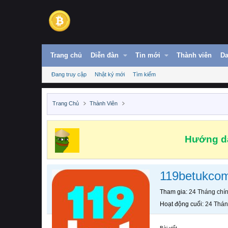
Trang chủ
Diễn đàn
Tin mới
Thành viên
Da
Đang truy cập
Nhật ký mới
Tìm kiếm
Trang Chủ
Thành Viên
Hướng dẫ
119betukco
Tham gia
24 Tháng chí
Hoạt động cuối
24 Thán
Bài viết