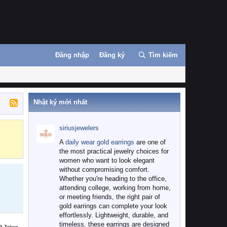
Đăng nhập
Đăng ký
Tìm kiếm
Nhật ký mới nhất
siriusjewelers
Binance
MEXC
A
daily wear gold earrings
are one of
the most practical jewelry choices for
women who want to look elegant
without compromising comfort.
Whether you're heading to the office,
attending college, working from home,
or meeting friends, the right pair of
gold earrings can complete your look
effortlessly. Lightweight, durable, and
timeless, these earrings are designed
B Token