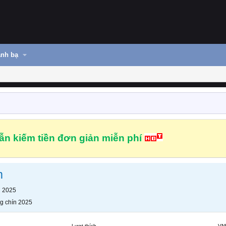
nh bạ
n kiếm tiền đơn giản miễn phí
m
n 2025
g chín 2025
Lượt thích
VN