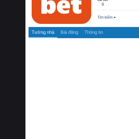
0
Tìm kiếm
Tường nhà
Bài đăng
Thông tin