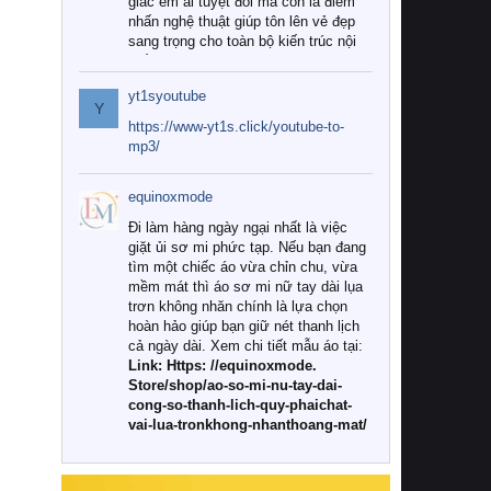
giác êm ái tuyệt đối mà còn là điểm
nhấn nghệ thuật giúp tôn lên vẻ đẹp
sang trọng cho toàn bộ kiến trúc nội
thất.
yt1syoutube
Tuy nhiên, giữa thị trường đa dạng
Y
với vô vàn thương hiệu và mẫu mã
https://www-yt1s.click/youtube-to-
như hiện nay, làm thế nào để chọn
mp3/
được những bộ chăn ga gối đệm cao
cấp thực sự chất lượng, phù hợp với
equinoxmode
khí hậu và nhu cầu sử dụng của gia
đình? Hãy cùng chúng tôi đi tìm lời
Đi làm hàng ngày ngại nhất là việc
giải đáp chi tiết qua bài viết dưới đây.
giặt ủi sơ mi phức tạp. Nếu bạn đang
tìm một chiếc áo vừa chỉn chu, vừa
1. Tại sao các gia đình hiện đại lại ưa
mềm mát thì áo sơ mi nữ tay dài lụa
chuộng chăn ga gối đệm cao cấp?
trơn không nhăn chính là lựa chọn
hoàn hảo giúp bạn giữ nét thanh lịch
Khác với các dòng sản phẩm thông
cả ngày dài. Xem chi tiết mẫu áo tại:
thường, những bộ chăn ga gối đệm
Link: Https: //equinoxmode.
cao cấp trải qua quy trình sản xuất
Store/shop/ao-so-mi-nu-tay-dai-
nghiêm ngặt từ khâu chọn lọc nguyên
cong-so-thanh-lich-quy-phaichat-
liệu tự nhiên đến công nghệ dệt
vai-lua-tronkhong-nhanthoang-mat/
nhuộm hiện đại không chứa hóa chất
độc hại. Khi sử dụng dòng sản phẩm
này, bạn sẽ cảm nhận rõ rệt sự khác