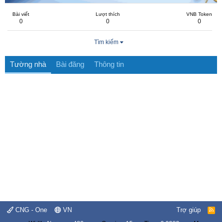
Bài viết
Lượt thích
VNB Token
0
0
0
Tìm kiếm
Tường nhà
Bài đăng
Thông tin
CNG - One
VN
Trợ giúp
R
S