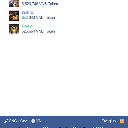
5,520,748 VNB Token
Wall-E
653,343 VNB Token
Goo.gl
625,664 VNB Token
CNG - One
VN
Trợ giúp
R
S