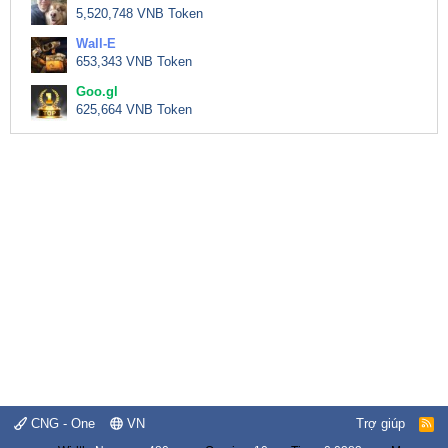
5,520,748 VNB Token
Wall-E
653,343 VNB Token
Goo.gl
625,664 VNB Token
CNG - One
VN
Trợ giúp
R
S