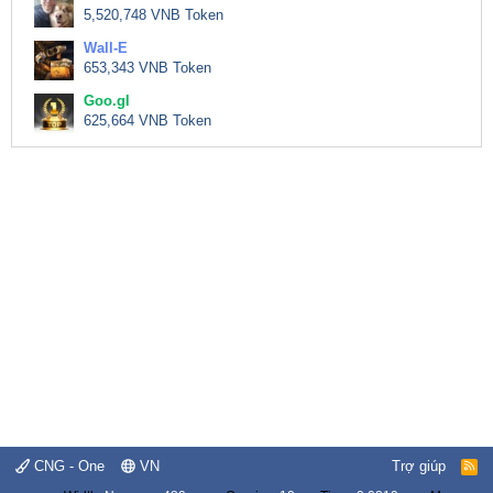
5,520,748 VNB Token
Wall-E
653,343 VNB Token
Goo.gl
625,664 VNB Token
CNG - One
VN
Trợ giúp
R
S